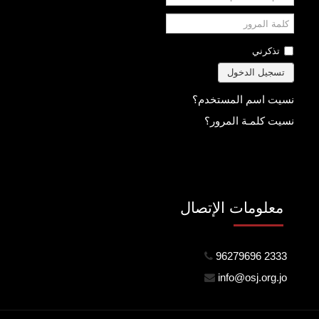
المستخدم
كلمة
المرور
تذكرني
تسجيل الدخول
نسيت اسم المستخدم؟
نسيت كلمـة المرور؟
معلومات الإتصال
96279696 2333
info@osj.org.jo