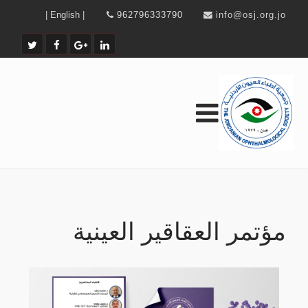
| English |
962796333790
info@osj.org.jo
مؤتمر العقاقير العينية