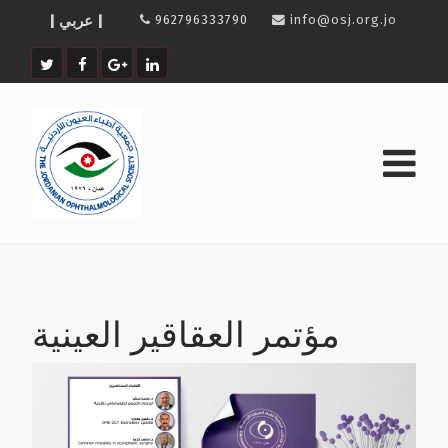
| عربي |
962796333790
info@osj.org.jo
مؤتمر العقاقير العينية