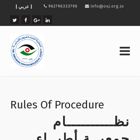
info@osj.org.jo
962796333790
| عربي |
Rules Of Procedure
نظــــــــــام
جمعيــة أطبــاء