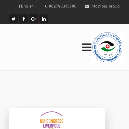
| English |
962796333790
info@osj.org.jo