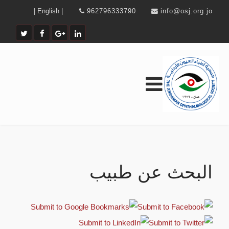
| English |
962796333790
info@osj.org.jo
البحث عن طبيب